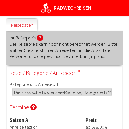
Direkt
RADWEG
-REISEN
zum
Inhalt