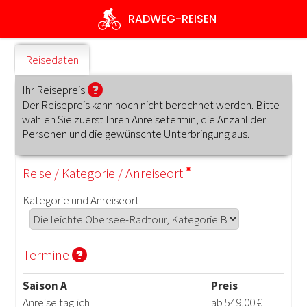
Direkt
RADWEG
-REISEN
zum
Inhalt