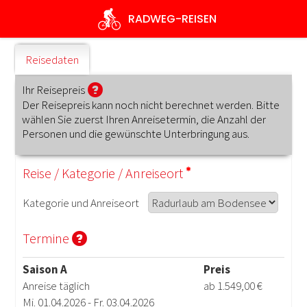
Direkt
RADWEG
-REISEN
zum
Inhalt