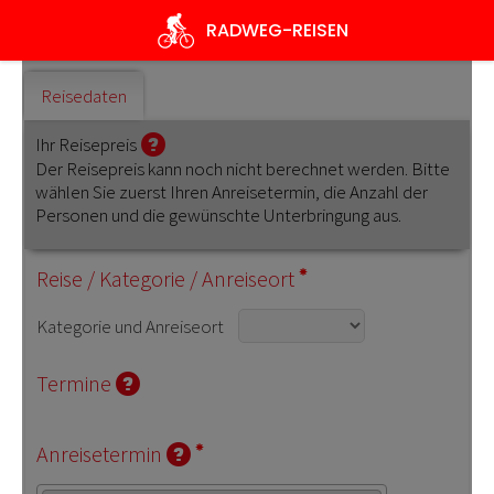
Direkt
RADWEG
-REISEN
zum
Inhalt