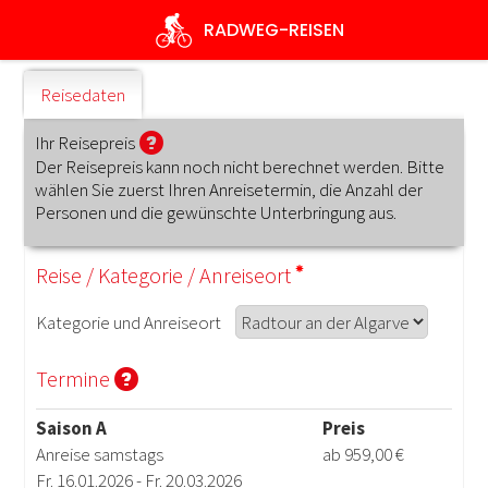
Direkt
RADWEG
-REISEN
zum
Inhalt